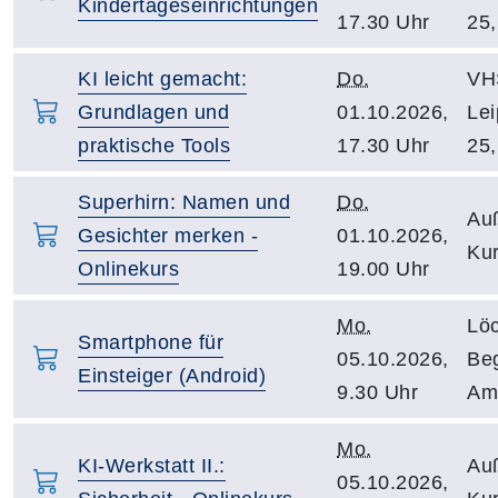
Kindertageseinrichtungen
17.30 Uhr
25,
KI leicht gemacht:
Do.
VH
Grundlagen und
01.10.2026,
Lei
praktische Tools
17.30 Uhr
25,
Superhirn: Namen und
Do.
Auß
Gesichter merken -
01.10.2026,
Kur
Onlinekurs
19.00 Uhr
Mo.
Löc
Smartphone für
05.10.2026,
Be
Einsteiger (Android)
9.30 Uhr
Am
Mo.
KI-Werkstatt II.:
Auß
05.10.2026,