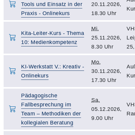
Tools und Einsatz in der
20.11.2026,
Kur
Praxis - Onlinekurs
18.30 Uhr
Mi.
VH
Kita-Leiter-Kurs - Thema
25.11.2026,
Lei
10: Medienkompetenz
8.30 Uhr
25,
Mo.
KI-Werkstatt V.: Kreativ -
Auß
30.11.2026,
Onlinekurs
Kur
17.30 Uhr
Pädagogische
Sa.
Fallbesprechung im
VH
05.12.2026,
Team – Methodiken der
Ra
9.00 Uhr
kollegialen Beratung