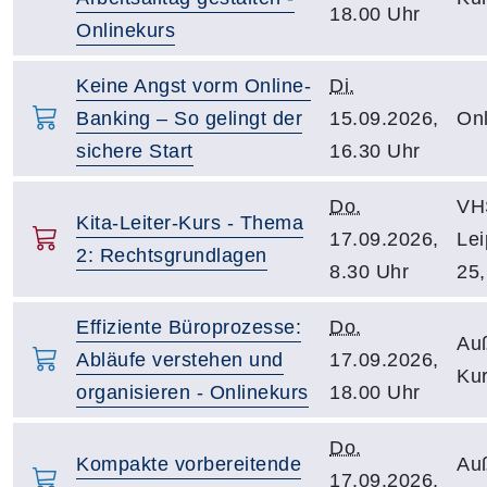
18.00 Uhr
Onlinekurs
Keine Angst vorm Online-
Di.
Banking – So gelingt der
15.09.2026,
Onl
sichere Start
16.30 Uhr
Do.
VH
Kita-Leiter-Kurs - Thema
17.09.2026,
Lei
2: Rechtsgrundlagen
8.30 Uhr
25,
Effiziente Büroprozesse:
Do.
Auß
Abläufe verstehen und
17.09.2026,
Kur
organisieren - Onlinekurs
18.00 Uhr
Do.
Kompakte vorbereitende
Auß
17.09.2026,