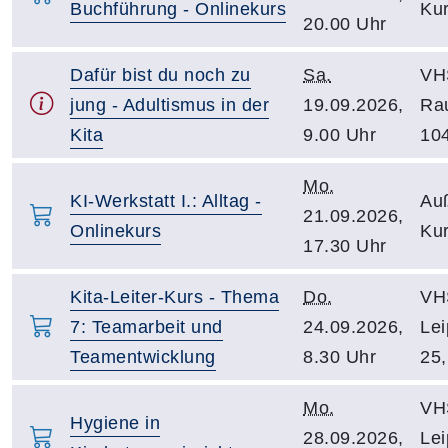
Buchführung - Onlinekurs
Kur
20.00 Uhr
Dafür bist du noch zu
Sa.
VH
jung - Adultismus in der
19.09.2026,
Ra
Kita
9.00 Uhr
10
Mo.
KI-Werkstatt I.: Alltag -
Auß
21.09.2026,
Onlinekurs
Kur
17.30 Uhr
Kita-Leiter-Kurs - Thema
Do.
VH
7: Teamarbeit und
24.09.2026,
Lei
Teamentwicklung
8.30 Uhr
25,
Mo.
VH
Hygiene in
28.09.2026,
Lei