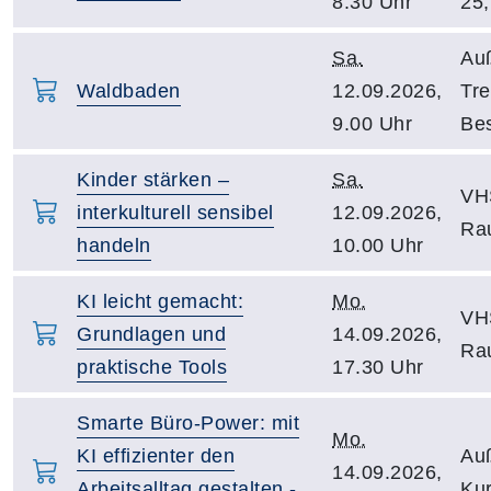
8.30 Uhr
25,
Sa.
Au
Waldbaden
12.09.2026,
Tre
9.00 Uhr
Be
Kinder stärken –
Sa.
VH
interkulturell sensibel
12.09.2026,
Ra
handeln
10.00 Uhr
KI leicht gemacht:
Mo.
VHS
Grundlagen und
14.09.2026,
Ra
praktische Tools
17.30 Uhr
Smarte Büro-Power: mit
Mo.
KI effizienter den
Auß
14.09.2026,
Arbeitsalltag gestalten -
Kur