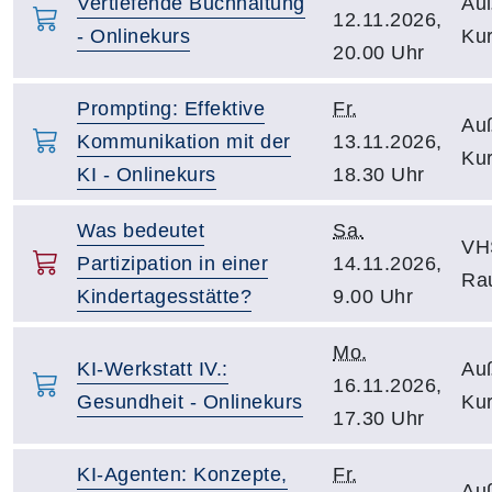
Vertiefende Buchhaltung
Auß
12.11.2026,
- Onlinekurs
Kur
20.00 Uhr
Prompting: Effektive
Fr.
Auß
Kommunikation mit der
13.11.2026,
Kur
KI - Onlinekurs
18.30 Uhr
Was bedeutet
Sa.
VH
Partizipation in einer
14.11.2026,
Ra
Kindertagesstätte?
9.00 Uhr
Mo.
KI-Werkstatt IV.:
Auß
16.11.2026,
Gesundheit - Onlinekurs
Kur
17.30 Uhr
KI-Agenten: Konzepte,
Fr.
Auß