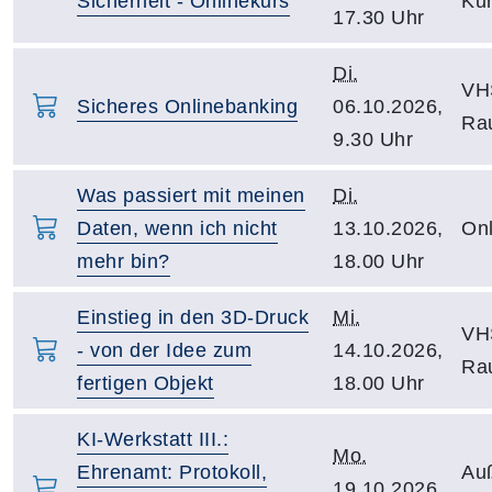
Sicherheit - Onlinekurs
Kur
17.30 Uhr
Di.
VH
Sicheres Onlinebanking
06.10.2026,
Ra
9.30 Uhr
Was passiert mit meinen
Di.
Daten, wenn ich nicht
13.10.2026,
Onl
mehr bin?
18.00 Uhr
Einstieg in den 3D-Druck
Mi.
VHS
- von der Idee zum
14.10.2026,
Ra
fertigen Objekt
18.00 Uhr
KI-Werkstatt III.:
Mo.
Ehrenamt: Protokoll,
Auß
19.10.2026,