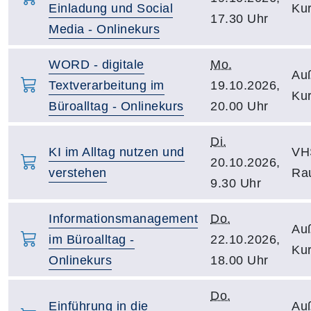
Einladung und Social
Kur
17.30 Uhr
Media - Onlinekurs
WORD - digitale
Mo.
Auß
Textverarbeitung im
19.10.2026,
Kur
Büroalltag - Onlinekurs
20.00 Uhr
Di.
KI im Alltag nutzen und
VH
20.10.2026,
verstehen
Ra
9.30 Uhr
Informationsmanagement
Do.
Auß
im Büroalltag -
22.10.2026,
Kur
Onlinekurs
18.00 Uhr
Do.
Einführung in die
Auß