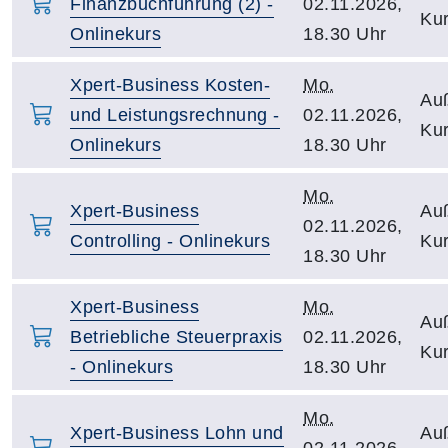
Finanzbuchführung (2) -
02.11.2026,
Kur
Onlinekurs
18.30 Uhr
Xpert-Business Kosten-
Mo.
Auß
und Leistungsrechnung -
02.11.2026,
Kur
Onlinekurs
18.30 Uhr
Mo.
Xpert-Business
Auß
02.11.2026,
Controlling - Onlinekurs
Kur
18.30 Uhr
Xpert-Business
Mo.
Auß
Betriebliche Steuerpraxis
02.11.2026,
Kur
- Onlinekurs
18.30 Uhr
Mo.
Xpert-Business Lohn und
Auß
02.11.2026,