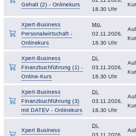
Gehalt (2) - Onlinekurs
Kur
18.30 Uhr
Xpert-Business
Mo.
Auß
Personalwirtschaft -
02.11.2026,
Kur
Onlinekurs
18.30 Uhr
Xpert-Business
Di.
Auß
Finanzbuchführung (1) -
03.11.2026,
Kur
Online-Kurs
18.30 Uhr
Xpert-Business
Di.
Auß
Finanzbuchführung (3)
03.11.2026,
Kur
mit DATEV - Onlinekurs
18.30 Uhr
Di.
Xpert Business
Auß
03.11.2026,