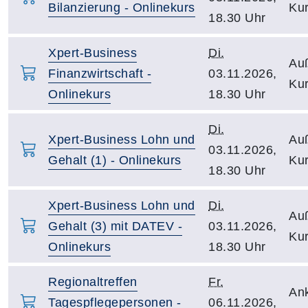
Bilanzierung - Onlinekurs
Kur
18.30 Uhr
Xpert-Business
Di.
Auß
Finanzwirtschaft -
03.11.2026,
Kur
Onlinekurs
18.30 Uhr
Di.
Xpert-Business Lohn und
Auß
03.11.2026,
Gehalt (1) - Onlinekurs
Kur
18.30 Uhr
Xpert-Business Lohn und
Di.
Auß
Gehalt (3) mit DATEV -
03.11.2026,
Kur
Onlinekurs
18.30 Uhr
Regionaltreffen
Fr.
An
Tagespflegepersonen -
06.11.2026,