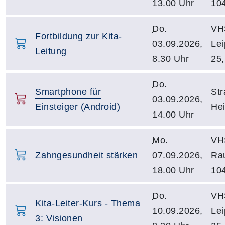
13.00 Uhr
10
Do.
VH
Fortbildung zur Kita-
03.09.2026,
Lei
Leitung
8.30 Uhr
25,
Do.
Smartphone für
Str
03.09.2026,
Einsteiger (Android)
He
14.00 Uhr
Mo.
VH
Zahngesundheit stärken
07.09.2026,
Ra
18.00 Uhr
10
Do.
VH
Kita-Leiter-Kurs - Thema
10.09.2026,
Lei
3: Visionen