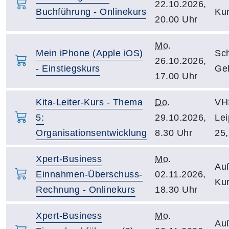
22.10.2026,
Buchführung - Onlinekurs
Kur
20.00 Uhr
Mo.
Mein iPhone (Apple iOS)
Sc
26.10.2026,
- Einstiegskurs
Ge
17.00 Uhr
Kita-Leiter-Kurs - Thema
Do.
VH
5:
29.10.2026,
Lei
Organisationsentwicklung
8.30 Uhr
25,
Xpert-Business
Mo.
Auß
Einnahmen-Überschuss-
02.11.2026,
Kur
Rechnung - Onlinekurs
18.30 Uhr
Xpert-Business
Mo.
Auß