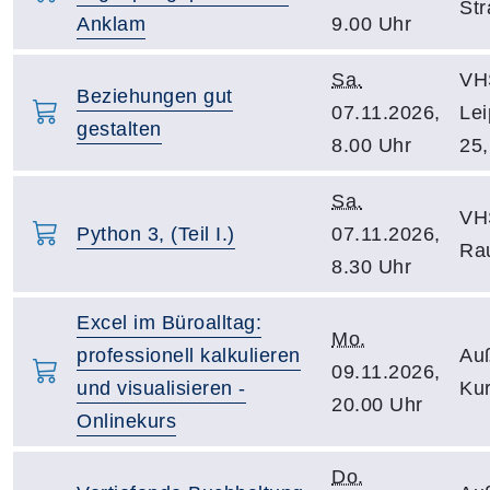
Str
Anklam
9.00 Uhr
Sa.
VH
Beziehungen gut
07.11.2026,
Lei
gestalten
8.00 Uhr
25,
Sa.
VHS
Python 3, (Teil I.)
07.11.2026,
Ra
8.30 Uhr
Excel im Büroalltag:
Mo.
professionell kalkulieren
Auß
09.11.2026,
und visualisieren -
Kur
20.00 Uhr
Onlinekurs
Do.