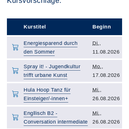
Kursvorschläge:
Kurstitel
Beginn
–
Kurstitel:
Kursbeginn:
Energiesparend durch
Di.
,
den Sommer
11.08.2026
Kurstitel:
Kursbeginn:
Spray it! - Jugendkultur
Mo.
,
trifft urbane Kunst
17.08.2026
Kurstitel:
Kursbeginn:
Hula Hoop Tanz für
Mi.
,
Einsteiger/-innen+
26.08.2026
Kurstitel:
Kursbeginn:
Engllisch B2 -
Mi.
,
Conversation intermediate
26.08.2026