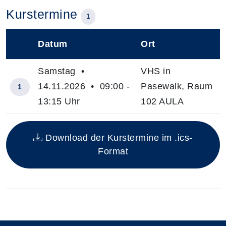
Kurstermine
1
Datum
Ort
–
Samstag •
VHS in
14.11.2026 • 09:00 -
Pasewalk, Raum
1
13:15 Uhr
102 AULA
Insgesamt gibt es 1 Termine zum diesen Kurs
Download der Kurstermine im .ics-
Format