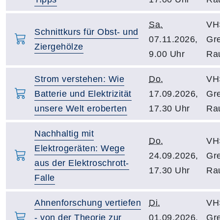
Sa.
VH
Schnittkurs für Obst- und
07.11.2026,
Gre
Ziergehölze
9.00 Uhr
Ra
Strom verstehen: Wie
Do.
VH
Batterie und Elektrizität
17.09.2026,
Gre
unsere Welt eroberten
17.30 Uhr
Ra
Nachhaltig mit
Do.
VH
Elektrogeräten: Wege
24.09.2026,
Gre
aus der Elektroschrott-
17.30 Uhr
Ra
Falle
Ahnenforschung vertiefen
Di.
VH
- von der Theorie zur
01.09.2026,
Gre