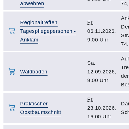
abwehren
74,
An
Regionaltreffen
Fr.
De
Tagespflegepersonen -
06.11.2026,
Str
Anklam
9.00 Uhr
74,
Au
Sa.
Tre
Waldbaden
12.09.2026,
der
9.00 Uhr
Be
Fr.
Praktischer
Da
23.10.2026,
Obstbaumschnitt
Sch
16.00 Uhr