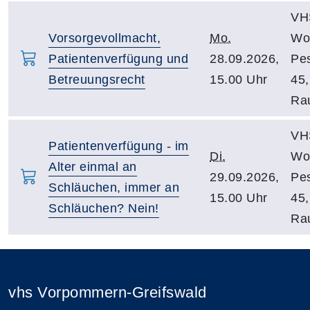
VH
Vorsorgevollmacht,
Mo.
Wol
Patientenverfügung und
28.09.2026,
Pes
Betreuungsrecht
15.00 Uhr
45
Ra
VH
Patientenverfügung - im
Di.
Wol
Alter einmal an
29.09.2026,
Pes
Schläuchen, immer an
15.00 Uhr
45
Schläuchen? Nein!
Ra
vhs Vorpommern-Greifswald