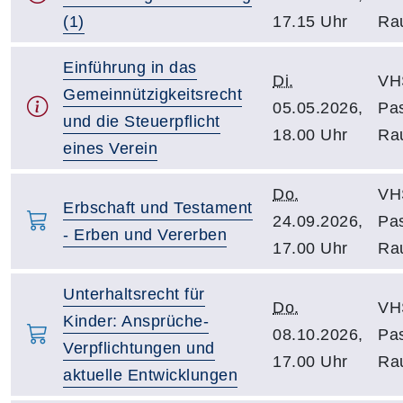
(1)
17.15 Uhr
Ra
Einführung in das
Di.
VH
Gemeinnützigkeitsrecht
05.05.2026,
Pa
und die Steuerpflicht
18.00 Uhr
Ra
eines Verein
Do.
VH
Erbschaft und Testament
24.09.2026,
Pa
- Erben und Vererben
17.00 Uhr
Ra
Unterhaltsrecht für
Do.
VH
Kinder: Ansprüche-
08.10.2026,
Pa
Verpflichtungen und
17.00 Uhr
Ra
aktuelle Entwicklungen