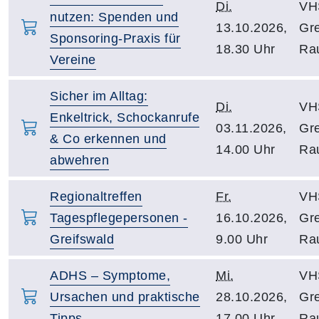
Di.
VH
nutzen: Spenden und
13.10.2026,
Gre
Sponsoring-Praxis für
18.30 Uhr
Ra
Vereine
Sicher im Alltag:
Di.
VH
Enkeltrick, Schockanrufe
03.11.2026,
Gre
& Co erkennen und
14.00 Uhr
Ra
abwehren
Regionaltreffen
Fr.
VH
Tagespflegepersonen -
16.10.2026,
Gre
Greifswald
9.00 Uhr
Ra
ADHS – Symptome,
Mi.
VH
Ursachen und praktische
28.10.2026,
Gre
Tipps
17.00 Uhr
Ra