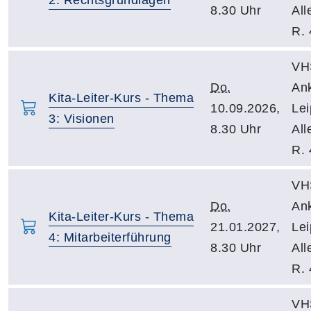
8.30 Uhr
All
R. 
VH
Do.
An
Kita-Leiter-Kurs - Thema
10.09.2026,
Lei
3: Visionen
8.30 Uhr
All
R. 
VH
Do.
An
Kita-Leiter-Kurs - Thema
21.01.2027,
Lei
4: Mitarbeiterführung
8.30 Uhr
All
R. 
VH