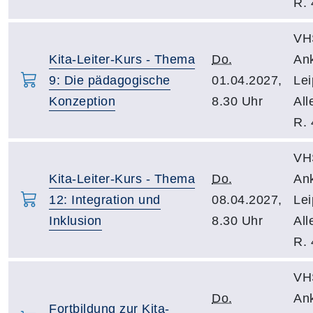
R. 
VH
Kita-Leiter-Kurs - Thema
Do.
An
9: Die pädagogische
01.04.2027,
Lei
Konzeption
8.30 Uhr
All
R. 
VH
Kita-Leiter-Kurs - Thema
Do.
An
12: Integration und
08.04.2027,
Lei
Inklusion
8.30 Uhr
All
R. 
VH
Do.
An
Fortbildung zur Kita-