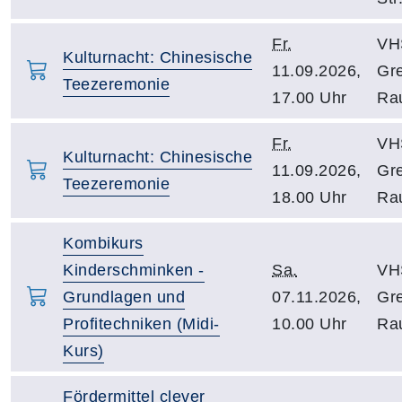
Fr.
VH
Kulturnacht: Chinesische
11.09.2026,
Gre
Teezeremonie
17.00 Uhr
Ra
Fr.
VH
Kulturnacht: Chinesische
11.09.2026,
Gre
Teezeremonie
18.00 Uhr
Ra
Kombikurs
Kinderschminken -
Sa.
VH
Grundlagen und
07.11.2026,
Gre
Profitechniken (Midi-
10.00 Uhr
Ra
Kurs)
Fördermittel clever