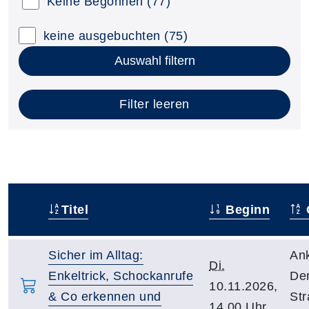
Keine Begonnen
(77)
keine ausgebuchten
(75)
Auswahl filtern
Filter leeren
Titel
Beginn
–
Sicher im Alltag:
An
Di.
Enkeltrick, Schockanrufe
De
10.11.2026,
& Co erkennen und
Str
14.00 Uhr