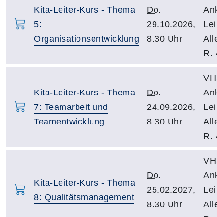
Kita-Leiter-Kurs - Thema
Do.
An
5:
29.10.2026,
Lei
Organisationsentwicklung
8.30 Uhr
All
R. 
VH
Kita-Leiter-Kurs - Thema
Do.
An
7: Teamarbeit und
24.09.2026,
Lei
Teamentwicklung
8.30 Uhr
All
R. 
VH
Do.
An
Kita-Leiter-Kurs - Thema
25.02.2027,
Lei
8: Qualitätsmanagement
8.30 Uhr
All