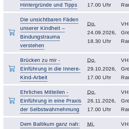
Hintergründe und Tipps
17.00 Uhr
Ra
Die unsichtbaren Fäden
Do.
VH
unserer Kindheit –
24.09.2026,
Gre
Bindungstrauma
18.30 Uhr
Ra
verstehen
Brücken zu mir -
Do.
VH
Einführung in die Innere-
29.10.2026,
Gre
Kind-Arbeit
17.00 Uhr
Ra
Ehrliches Mitteilen -
Do.
VH
Einführung in eine Praxis
26.11.2026,
Gre
der Selbstwahrnehmung
17.00 Uhr
Ra
Dem Baltikum ganz nah:
Mi.
VH