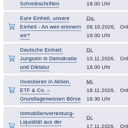
Schreibschriften
18.00 Uhr
Eure Einheit, unsere
Do.
Einheit - An wen erinnern
08.10.2026,
Onl
wir?
18.00 Uhr
Deutsche Einheit:
Di.
Jungsein in Demokratie
10.11.2026,
Onl
und Diktatur
18.00 Uhr
Investieren in Aktien,
Mi.
ETF & Co. –
18.11.2026,
Onl
Grundlagenwissen Börse
18.30 Uhr
Immobilienverrentung-
Di.
Liquidität aus der
17.11.2026,
Onl