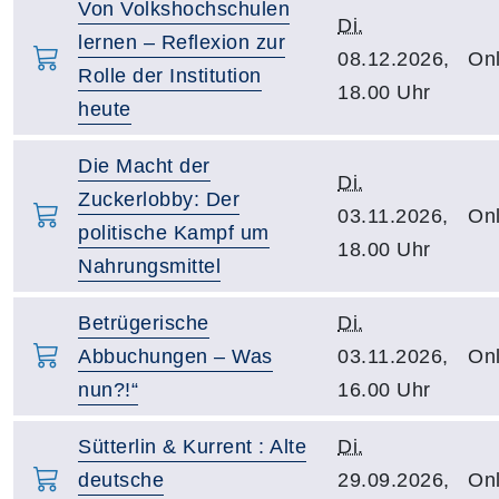
Von Volkshochschulen
Di.
lernen – Reflexion zur
08.12.2026,
Onl
Rolle der Institution
18.00 Uhr
heute
Die Macht der
Di.
Zuckerlobby: Der
03.11.2026,
Onl
politische Kampf um
18.00 Uhr
Nahrungsmittel
Betrügerische
Di.
Abbuchungen – Was
03.11.2026,
Onl
nun?!“
16.00 Uhr
Sütterlin & Kurrent : Alte
Di.
deutsche
29.09.2026,
Onl