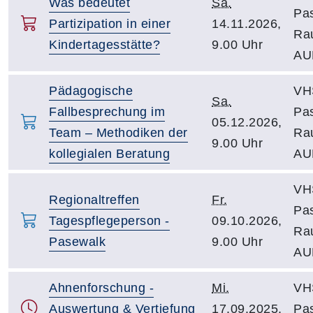
Was bedeutet
Sa.
Pa
Partizipation in einer
14.11.2026,
Ra
Kindertagesstätte?
9.00 Uhr
AU
Pädagogische
VH
Sa.
Fallbesprechung im
Pa
05.12.2026,
Team – Methodiken der
Ra
9.00 Uhr
kollegialen Beratung
AU
VH
Regionaltreffen
Fr.
Pa
Tagespflegeperson -
09.10.2026,
Ra
Pasewalk
9.00 Uhr
AU
Ahnenforschung -
Mi.
VH
Auswertung & Vertiefung
17.09.2025,
Pa