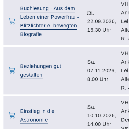
VH
Buchlesung - Aus dem
Di.
An
Leben einer Powerfrau -
22.09.2026,
Lei
Blitzlichter e. bewegten
16.30 Uhr
All
Biografie
R. 
VH
Sa.
An
Beziehungen gut
07.11.2026,
Lei
gestalten
8.00 Uhr
All
R. 
VH
Sa.
Einstieg in die
Ank
10.10.2026,
Astronomie
De
14.00 Uhr
Str