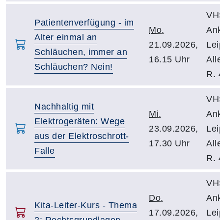
VH
Patientenverfügung - im
Mo.
An
Alter einmal an
21.09.2026,
Lei
Schläuchen, immer an
16.15 Uhr
All
Schläuchen? Nein!
R. 
VH
Nachhaltig mit
Mi.
An
Elektrogeräten: Wege
23.09.2026,
Lei
aus der Elektroschrott-
17.30 Uhr
All
Falle
R. 
VH
Do.
An
Kita-Leiter-Kurs - Thema
17.09.2026,
Lei
2: Rechtsgrundlagen