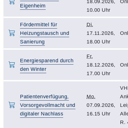
18.09.2026,
Onl
Eigenheim
10.00 Uhr
Fördermittel für
Di.
Heizungstausch und
17.11.2026,
Onl
Sanierung
18.00 Uhr
Fr.
Energiesparend durch
18.12.2026,
Onl
den Winter
17.00 Uhr
VH
Patientenverfügung,
Mo.
An
Vorsorgevollmacht und
07.09.2026,
Lei
digitaler Nachlass
16.15 Uhr
All
R. 