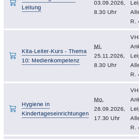
03.09.2026,
Lei
Leitung
8.30 Uhr
All
R. 
VH
Mi.
An
Kita-Leiter-Kurs - Thema
25.11.2026,
Lei
10: Medienkompetenz
8.30 Uhr
All
R. 
VH
Mo.
An
Hygiene in
28.09.2026,
Lei
Kindertageseinrichtungen
17.30 Uhr
All
R. 