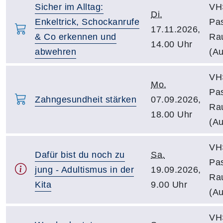
Sicher im Alltag:
VH
Di.
Enkeltrick, Schockanrufe
Pa
17.11.2026,
& Co erkennen und
Ra
14.00 Uhr
abwehren
(Au
VH
Mo.
Pa
Zahngesundheit stärken
07.09.2026,
Ra
18.00 Uhr
(Au
VH
Dafür bist du noch zu
Sa.
Pa
jung - Adultismus in der
19.09.2026,
Ra
Kita
9.00 Uhr
(Au
VH