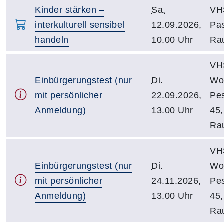
Kinder stärken –
Sa.
VH
interkulturell sensibel
12.09.2026,
Pa
handeln
10.00 Uhr
Ra
VH
Einbürgerungstest (nur
Di.
Wol
mit persönlicher
22.09.2026,
Pes
Anmeldung)
13.00 Uhr
45
Ra
VH
Einbürgerungstest (nur
Di.
Wol
mit persönlicher
24.11.2026,
Pes
Anmeldung)
13.00 Uhr
45
Ra