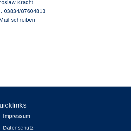
roslaw Kracht
l.
03834/87604813
Mail schreiben
uicklinks
Impressum
Datenschutz