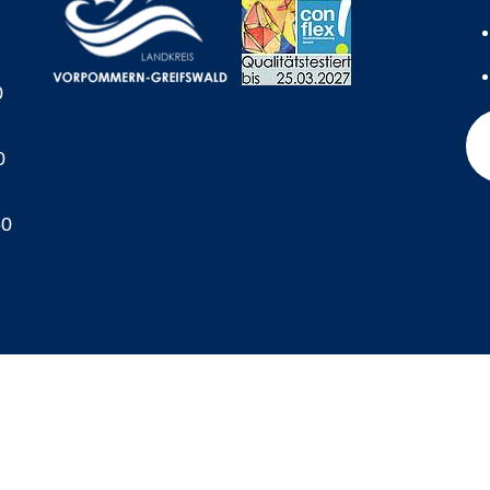
0
0
60
A