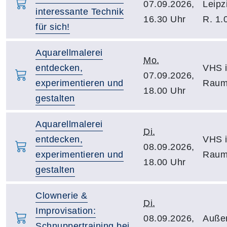
07.09.2026,
Leipz
interessante Technik
16.30 Uhr
R. 1.
für sich!
Aquarellmalerei
Mo.
entdecken,
VHS i
07.09.2026,
experimentieren und
Raum
18.00 Uhr
gestalten
Aquarellmalerei
Di.
entdecken,
VHS i
08.09.2026,
experimentieren und
Raum
18.00 Uhr
gestalten
Clownerie &
Di.
Improvisation:
08.09.2026,
Auße
Schnuppertraining bei