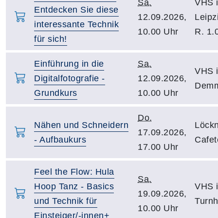
Sa.
VHS i
Entdecken Sie diese
12.09.2026,
Leipz
interessante Technik
10.00 Uhr
R. 1.
für sich!
Einführung in die
Sa.
VHS i
Digitalfotografie -
12.09.2026,
Demmi
Grundkurs
10.00 Uhr
Do.
Nähen und Schneidern
Löckn
17.09.2026,
- Aufbaukurs
Cafet
17.00 Uhr
Feel the Flow: Hula
Sa.
Hoop Tanz - Basics
VHS i
19.09.2026,
und Technik für
Turnh
10.00 Uhr
Einsteiger/-innen+