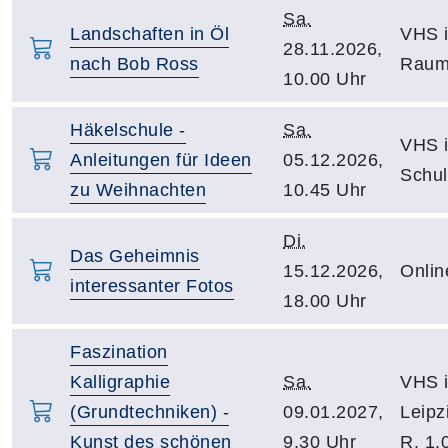
Sa.
Landschaften in Öl
VHS i
28.11.2026,
nach Bob Ross
Raum
10.00 Uhr
Häkelschule -
Sa.
VHS i
Anleitungen für Ideen
05.12.2026,
Schu
zu Weihnachten
10.45 Uhr
Di.
Das Geheimnis
15.12.2026,
Onlin
interessanter Fotos
18.00 Uhr
Faszination
Kalligraphie
Sa.
VHS i
(Grundtechniken) -
09.01.2027,
Leipz
Kunst des schönen
9.30 Uhr
R. 1.