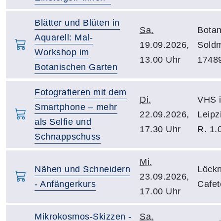
Blätter und Blüten in
Sa.
Botan
Aquarell: Mal-
19.09.2026,
Soldm
Workshop im
13.00 Uhr
17489
Botanischen Garten
Fotografieren mit dem
Di.
VHS i
Smartphone – mehr
22.09.2026,
Leipz
als Selfie und
17.30 Uhr
R. 1.
Schnappschuss
Mi.
Nähen und Schneidern
Löckn
23.09.2026,
- Anfängerkurs
Cafet
17.00 Uhr
Mikrokosmos-Skizzen -
Sa.