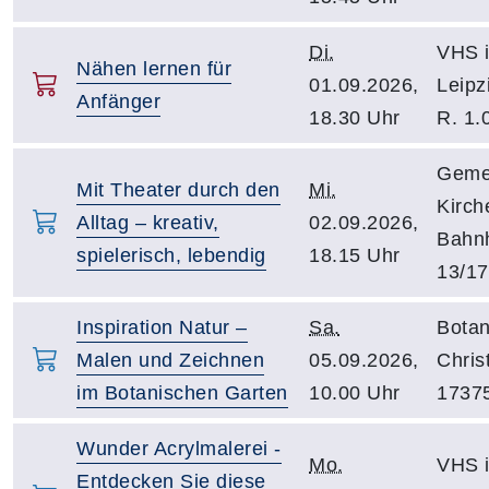
Di.
VHS i
Nähen lernen für
01.09.2026,
Leipz
Anfänger
18.30 Uhr
R. 1.
Geme
Mit Theater durch den
Mi.
Kirch
Alltag – kreativ,
02.09.2026,
Bahnh
spielerisch, lebendig
18.15 Uhr
13/17
Inspiration Natur –
Sa.
Botan
Malen und Zeichnen
05.09.2026,
Chris
im Botanischen Garten
10.00 Uhr
1737
Wunder Acrylmalerei -
Mo.
VHS i
Entdecken Sie diese