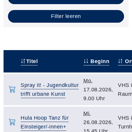
Filter leeren
Titel
Beginn
Or
–
Mo.
Spray it! - Jugendkultur
VHS i
17.08.2026,
trifft urbane Kunst
Raum
9.00 Uhr
Mi.
Hula Hoop Tanz für
VHS i
26.08.2026,
Einsteiger/-innen+
Turnh
15.45 Uhr