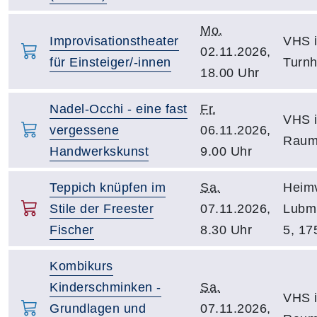
Mo.
Improvisationstheater
VHS i
02.11.2026,
für Einsteiger/-innen
Turnh
18.00 Uhr
Nadel-Occhi - eine fast
Fr.
VHS i
vergessene
06.11.2026,
Raum
Handwerkskunst
9.00 Uhr
Teppich knüpfen im
Sa.
Heim
Stile der Freester
07.11.2026,
Lubm
Fischer
8.30 Uhr
5, 17
Kombikurs
Kinderschminken -
Sa.
VHS i
Grundlagen und
07.11.2026,