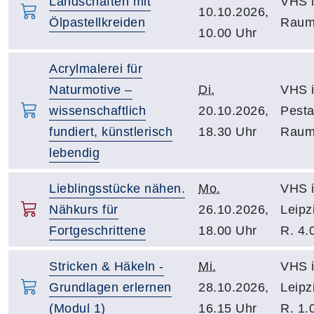
Landschaften mit
VHS i
10.10.2026,
Ölpastellkreiden
Raum
10.00 Uhr
Acrylmalerei für
Naturmotive –
Di.
VHS i
wissenschaftlich
20.10.2026,
Pesta
fundiert, künstlerisch
18.30 Uhr
Raum
lebendig
Lieblingsstücke nähen.
Mo.
VHS i
Nähkurs für
26.10.2026,
Leipz
Fortgeschrittene
18.00 Uhr
R. 4.
Stricken & Häkeln -
Mi.
VHS i
Grundlagen erlernen
28.10.2026,
Leipz
(Modul 1)
16.15 Uhr
R. 1.