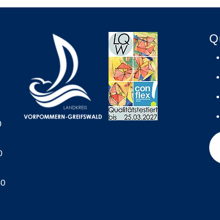
Q
0
0
60