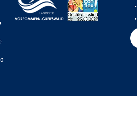
0
0
60
A