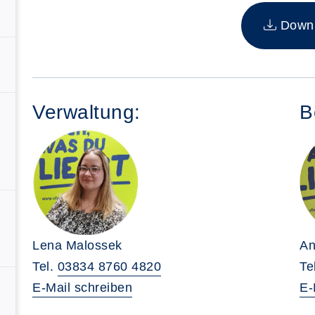
Insgesamt gibt es 4 Termine zum diesen Kurs
Downlo
Verwaltung:
B
An
Lena Malossek
Te
Tel.
03834 8760 4820
E-
E-Mail schreiben