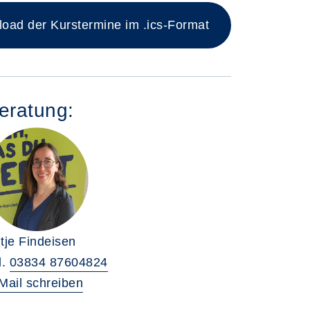
ad der Kurstermine im .ics-Format
eratung:
tje Findeisen
l.
03834 87604824
Mail schreiben