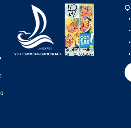
Q
0
0
60