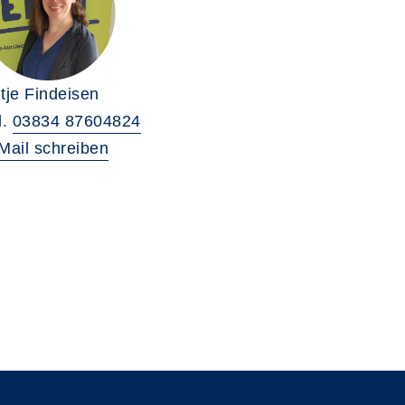
tje Findeisen
l.
03834 87604824
Mail schreiben