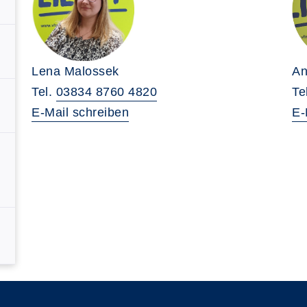
An
Lena Malossek
Te
Tel.
03834 8760 4820
E-
E-Mail schreiben