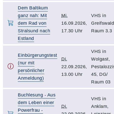
Dem Baltikum
ganz nah: Mit
Mi.
VHS in
dem Rad von
16.09.2026,
Greifswald
Stralsund nach
17.30 Uhr
Raum 3.3
Estland
VHS in
Einbürgerungstest
Di.
Wolgast,
(nur mit
22.09.2026,
Pestalozzis
persönlicher
13.00 Uhr
45, DG/
Anmeldung)
Raum 03
Buchlesung - Aus
VHS in
dem Leben einer
Di.
Anklam,
Powerfrau -
22.09.2026,
Leipziger