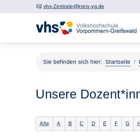
vhs-Zentrale@kreis-vg.de
Sie befinden sich hier:
Startseite
Unsere Dozent*in
Alle Dozenten auflisten
Nur Dozenten mit folgendem Anfang
Nur Dozenten mit folgendem A
Nur Dozenten mit folgend
Nur Dozenten mit fo
Nur Dozenten m
Nur Dozent
Nur D
N
Alle
A
B
C
D
E
F
G