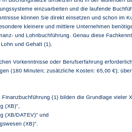
in Buchungssätze umsetzen und in der laufenden Buc
hrungssysteme einzuarbeiten und die laufende Buchf
ntnisse können Sie direkt einsetzen und schon im K
sbesondere kleinere und mittlere Unternehmen benöti
 Finanz- und Lohnbuchführung. Genau diese Fachkennt
Lohn und Gehalt (1).
schen Vorkenntnisse oder Berufserfahrung erforderli
en (180 Minuten; zusätzliche Kosten: 65,00 €); über
s Finanzbuchführung (1) bilden die Grundlage viele
g (XB)",
ung (XB/DATEV)" und
ngswesen (XB)".