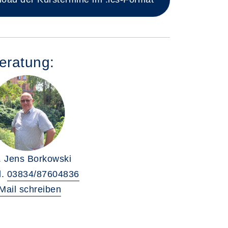
eratung:
. Jens Borkowski
l.
03834/87604836
Mail schreiben