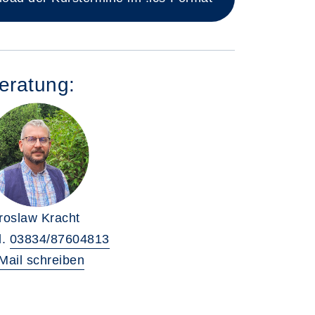
eratung:
roslaw Kracht
l.
03834/87604813
Mail schreiben