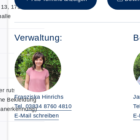
 13, 17309
alle
Verwaltung:
B
r rutschfeste
Franziska Hinrichs
Ja
e Bekleidung
Tel.
03834 8760 4810
Te
nanerkennung)
E-Mail schreiben
E-