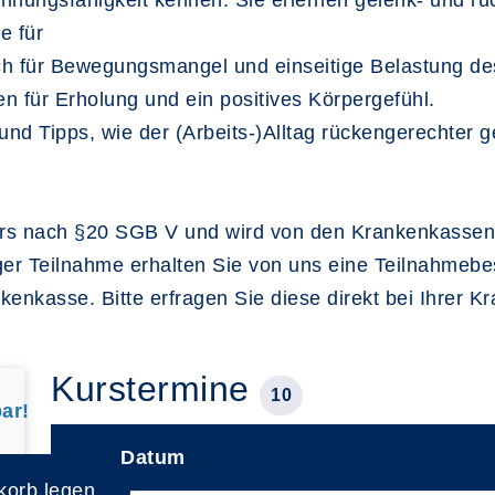
annungsfähigkeit kennen. Sie erlernen gelenk- und 
e für
ch für Bewegungsmangel und einseitige Belastung des
für Erholung und ein positives Körpergefühl.
und Tipps, wie der (Arbeits-)Alltag rückengerechter 
nskurs nach §20 SGB V und wird von den Krankenkassen
ger Teilnahme erhalten Sie von uns eine Teilnahmebe
kenkasse. Bitte erfragen Sie diese direkt bei Ihrer K
Kurstermine
10
ar!
Datum
–
korb legen