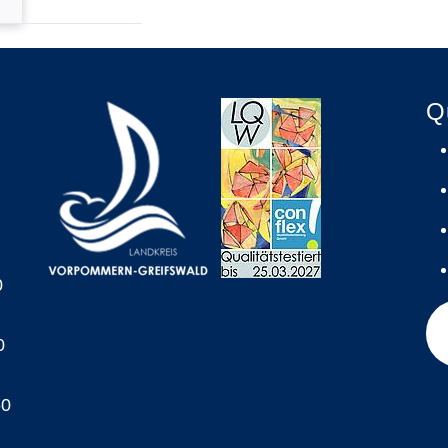
Q
0
0
60