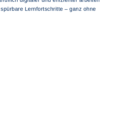
uflich digitaler und effizienter arbeiten
 spürbare Lernfortschritte – ganz ohne