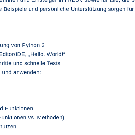
rinnen und Einsteiger in IT/EDV sowie für alle, die ber
e Beispiele und persönliche Unterstützung sorgen für
hung von Python 3
ditor/IDE, „Hello, World!“
ritte und schnelle Tests
n und anwenden:
nd Funktionen
Funktionen vs. Methoden)
 nutzen