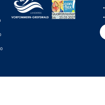
0
0
60
A