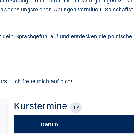
 und Anfänger ohne oder mit nur sehr geringen Vorke
 abwechslungsreichen Übungen vermittelt. So schaffst
t dein Sprachgefühl auf und entdecken die polnische
.
rs – ich freue mich auf dich!
Kurstermine
12
Datum
–