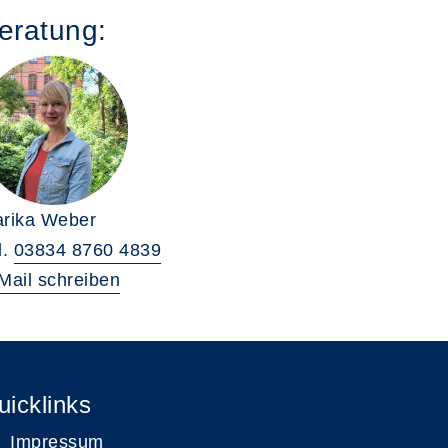
eratung:
rika Weber
l.
03834 8760 4839
Mail schreiben
uicklinks
Impressum