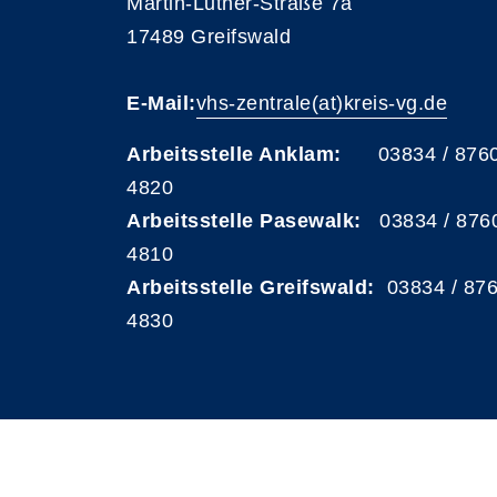
Martin-Luther-Straße 7a
17489 Greifswald
E-Mail:
vhs-zentrale(at)kreis-vg.de
Arbeitsstelle Anklam:
03834 / 876
4820
Arbeitsstelle Pasewalk:
03834 / 876
4810
Arbeitsstelle Greifswald:
03834 / 87
4830
A
Kontrast
Schriftgröße
A