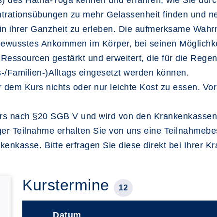
 des Hatha-Yoga kennen und erfahren, wie Sie durch
rationsübungen zu mehr Gelassenheit finden und ne
e in ihrer Ganzheit zu erleben. Die aufmerksame Wa
 bewusstes Ankommen im Körper, bei seinen Möglichk
ssourcen gestärkt und erweitert, die für die Regene
s-/Familien-)Alltags eingesetzt werden können.
or dem Kurs nichts oder nur leichte Kost zu essen. V
nskurs nach §20 SGB V und wird von den Krankenkassen
ger Teilnahme erhalten Sie von uns eine Teilnahmebe
kenkasse. Bitte erfragen Sie diese direkt bei Ihrer 
Kurstermine
12
Datum