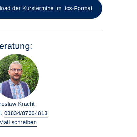
ad der Kurstermine im .ics-Format
eratung:
roslaw Kracht
l.
03834/87604813
Mail schreiben