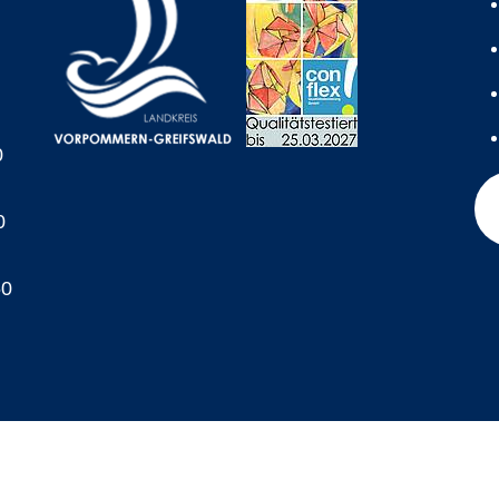
0
0
60
A