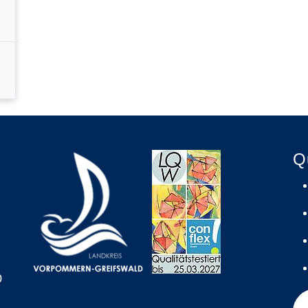
g
Q
0