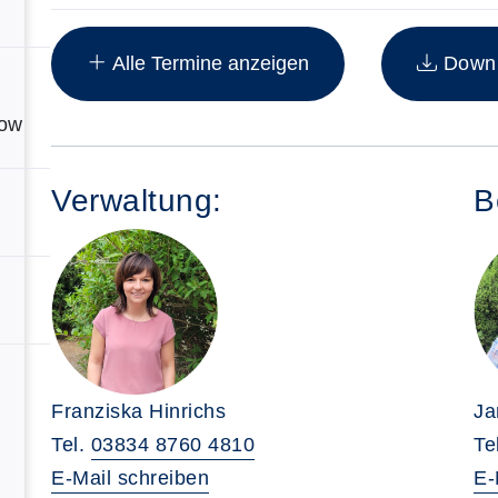
Insgesamt gibt es 12 Termine zum diesen Kurs
Alle Termine anzeigen
Downlo
ow
Verwaltung:
B
Franziska Hinrichs
Ja
Tel.
03834 8760 4810
Te
E-Mail schreiben
E-