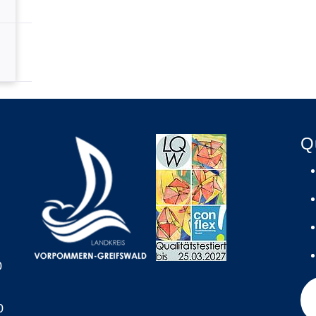
Q
0
0