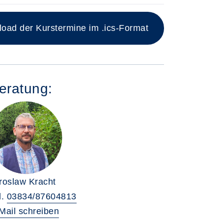
ad der Kurstermine im .ics-Format
eratung:
roslaw Kracht
l.
03834/87604813
Mail schreiben