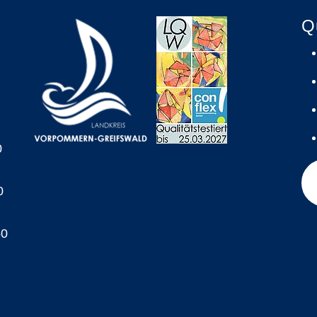
Q
0
0
60