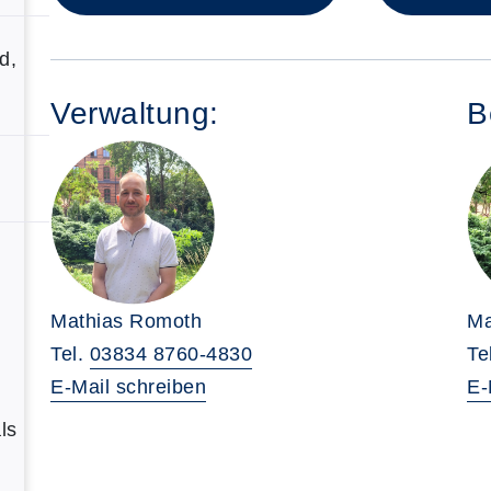
d,
Verwaltung:
B
Mathias Romoth
Ma
Tel.
03834 8760-4830
Te
E-Mail schreiben
E-
ls