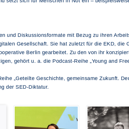
und setzt sich für Menschen in Not ein – beispielswei
n und Diskussionsformate mit Bezug zu ihren Arbeits
italen Gesellschaft. Sie hat zuletzt für die EKD, die 
perative Berlin gearbeitet. Zu den von ihr konzipiert
gen, gehört u. a. die Podcast-Reihe „Young and Free
-Reihe „Geteilte Geschichte, gemeinsame Zukunft. De
ng der SED-Diktatur.