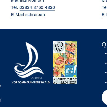
Mathias Romoth
Ma
Tel.
03834 8760-4830
Te
E-Mail schreiben
E-
Q
0
0