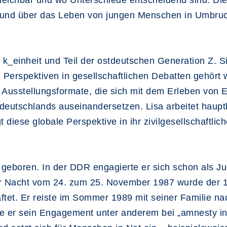
leichbar und wo Unterschiede entscheidend sind. Die 
 und über das Leben von jungen Menschen in Umbru
ve k_einheit und Teil der ostdeutschen Generation Z. S
erspektiven in gesellschaftlichen Debatten gehört we
Ausstellungsformate, die sich mit dem Erleben von E
eutschlands auseinandersetzen. Lisa arbeitet hauptbe
diese globale Perspektive in ihr zivilgesellschaftli
geboren. In der DDR engagierte er sich schon als Jug
der Nacht vom 24. zum 25. November 1987 wurde der
ftet. Er reiste im Sommer 1989 mit seiner Familie na
e er sein Engagement unter anderem bei „amnesty inte