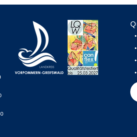
Q
0
0
60