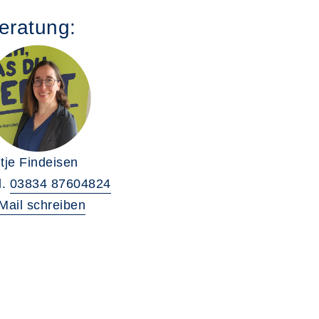
eratung:
tje Findeisen
l.
03834 87604824
Mail schreiben