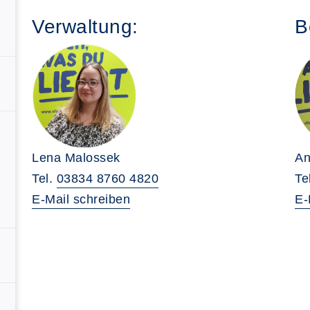
Verwaltung:
B
An
Lena Malossek
Te
Tel.
03834 8760 4820
E-
E-Mail schreiben