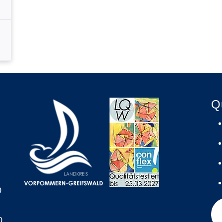
Q
0
0