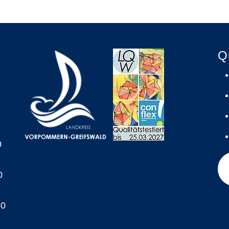
Q
0
0
60