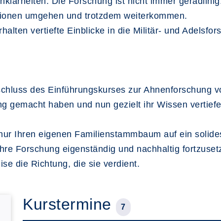
arheiten: Die Forschung ist nicht immer geradlinig. 
ationen umgehen und trotzdem weiterkommen.
alten vertiefte Einblicke in die Militär- und Adelsfor
chluss des Einführungskurses zur Ahnenforschung vora
ng gemacht haben und nun gezielt ihr Wissen vertief
ur Ihren eigenen Familienstammbaum auf ein solide
Ihre Forschung eigenständig und nachhaltig fortzuse
se die Richtung, die sie verdient.
Kurstermine
7