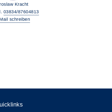
roslaw Kracht
l.
03834/87604813
Mail schreiben
uicklinks