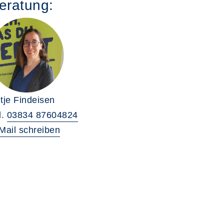
eratung:
tje Findeisen
l.
03834 87604824
Mail schreiben