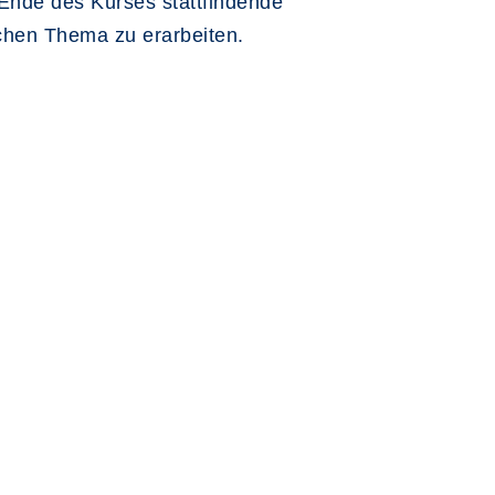
 Ende des Kurses stattfindende
schen Thema zu erarbeiten.