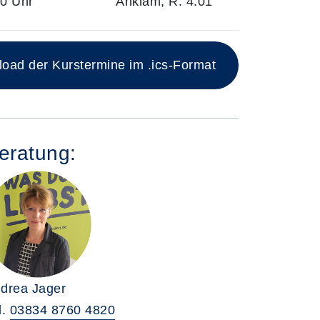
30 Uhr
Anklam, R. 4.01
ad der Kurstermine im .ics-Format
eratung:
drea Jager
l.
03834 8760 4820