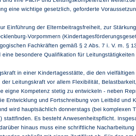
n und ihre Fach- und Leitungskompetenzen weiterzue
ng eine wichtige gesetzlich, geforderte Voraussetzung
 Einführung der Elternbeitragsfreiheit, zur Stärkung
cklenburg-Vorpommern (Kindertagesförderungsgesetz
ogischen Fachkräften gemäß § 2 Abs. 7 i. V. m. § 13
eine besondere Qualifikation für Leitungstätigkeiten
gskraft in einer Kindertagesstätte, die den vielfältig
er Leitungskraft vor allem Flexibilität, Belastbarkei
, die eigne Kompetenz stetig zu entwickeln - neben R
die Entwicklung und Fortschreibung von Leitbild und
 und wird hauptsächlich donnerstags (bei komplexen
stattfinden. Es besteht Anwesenheitspflicht. Insges
 darüber hinaus muss eine schriftliche Nacharbeitun