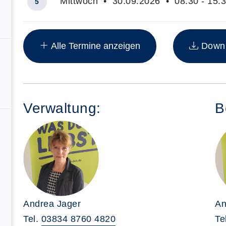
Mittwoch • 30.09.2026 • 08:30 - 15:
5
Insgesamt gibt es 30 Termine zum diesen Kurs
Alle Termine anzeigen
Downlo
Verwaltung:
B
Andrea Jager
An
Tel.
03834 8760 4820
Te