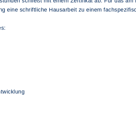
stunden schließt mit einem Zertifikat ab. Für das am
g eine schriftliche Hausarbeit zu einem fachspezifi
es:
twicklung