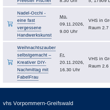
Freester Fischer
8.30 Uhr
5, 17509 
Nadel-Occhi -
Mo.
eine fast
VHS in Gr
09.11.2026,
vergessene
Raum 2.7
9.00 Uhr
Handwerkskunst
Weihnachtszauber
selbstgemacht –
Fr.
VHS in Gr
Kreativer DIY-
20.11.2026,
Raum 2.6
Nachmittag mit
16.30 Uhr
FabelFrau
vhs Vorpommern-Greifswald