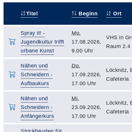
Titel
Beginn
Ort
–
Spray it! -
Mo.
VHS in Gr
Jugendkultur trifft
17.08.2026,
Raum 2.4
urbane Kunst
9.00 Uhr
Nähen und
Do.
Löcknitz,
Schneidern -
17.09.2026,
Cafeteria
Aufbaukurs
17.00 Uhr
Nähen und
Mi.
Löcknitz,
Schneidern -
23.09.2026,
Cafeteria
Anfängerkurs
17.00 Uhr
Strickfreuden für