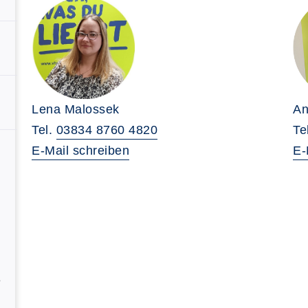
Lena Malossek
An
Tel.
03834 8760 4820
Te
E-Mail schreiben
E-
e