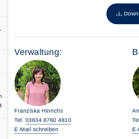
Insgesamt gibt es 1 Termine zum diesen Kurs
Downlo
,
Verwaltung:
B
m
4
Franziska Hinrichs
An
Tel.
03834 8760 4810
Te
E-Mail schreiben
E-