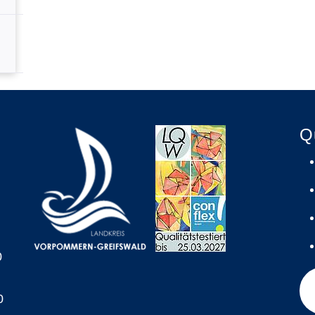
Q
0
0