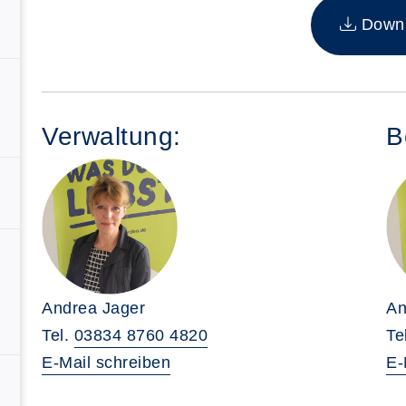
Downlo
Verwaltung:
B
Andrea Jager
An
Tel.
03834 8760 4820
Te
E-Mail schreiben
E-