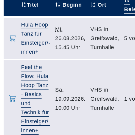
Titel
Beginn
Ort
–
Bel
Hula Hoop
Mi.
VHS in
Tanz für
26.08.2026,
Greifswald,
5 vo
Einsteiger/-
15.45 Uhr
Turnhalle
innen+
Feel the
Flow: Hula
Hoop Tanz
Sa.
VHS in
- Basics
19.09.2026,
Greifswald,
1 vo
und
10.00 Uhr
Turnhalle
Technik für
Einsteiger/-
innen+