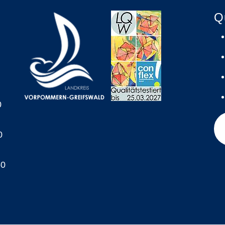
Q
0
0
60