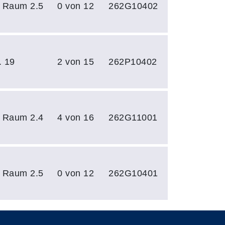
, Raum 2.5
0 von 12
262G10402
. 19
2 von 15
262P10402
, Raum 2.4
4 von 16
262G11001
, Raum 2.5
0 von 12
262G10401