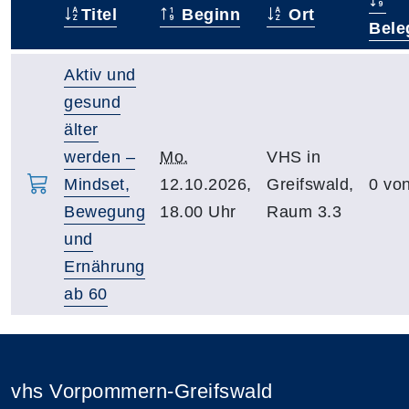
Titel
Beginn
Ort
–
Bele
Aktiv und
gesund
älter
werden –
Mo.
VHS in
Mindset,
12.10.2026,
Greifswald,
0 vo
Bewegung
18.00 Uhr
Raum 3.3
und
Ernährung
ab 60
vhs Vorpommern-Greifswald